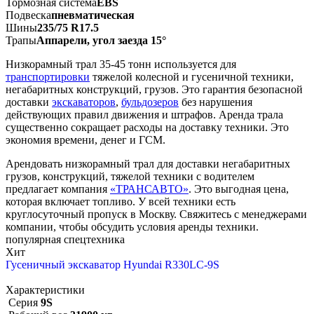
Тормозная система
EBS
Подвеска
пневматическая
Шины
235/75 R17.5
Трапы
Аппарели, угол заезда 15°
Низкорамный трал 35-45 тонн используется для
транспортировки
тяжелой колесной и гусеничной техники,
негабаритных конструкций, грузов. Это гарантия безопасной
доставки
экскаваторов
,
бульдозеров
без нарушения
действующих правил движения и штрафов. Аренда трала
существенно сокращает расходы на доставку техники. Это
экономия времени, денег и ГСМ.
Арендовать низкорамный трал для доставки негабаритных
грузов, конструкций, тяжелой техники с водителем
предлагает компания
«ТРАНСАВТО»
. Это выгодная цена,
которая включает топливо. У всей техники есть
круглосуточный пропуск в Москву. Свяжитесь с менеджерами
компании, чтобы обсудить условия аренды техники.
популярная спецтехника
Хит
Гусеничный экскаватор Hyundai R330LC-9S
Характеристики
Серия
9S