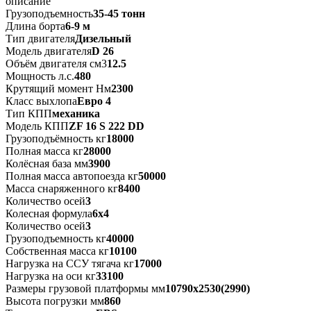
описание
Грузоподъемность
35-45 тонн
Длина борта
6-9 м
Тип двигателя
Дизельный
Модель двигателя
D 26
Объём двигателя см3
12.5
Мощность л.с.
480
Крутящий момент Нм
2300
Класс выхлопа
Евро 4
Тип КПП
механика
Модель КПП
ZF 16 S 222 DD
Грузоподъёмность кг
18000
Полная масса кг
28000
Колёсная база мм
3900
Полная масса автопоезда кг
50000
Масса снаряженного кг
8400
Количество осей
3
Колесная формула
6х4
Количество осей
3
Грузоподъемность кг
40000
Собственная масса кг
10100
Нагрузка на ССУ тягача кг
17000
Нагрузка на оси кг
33100
Размеры грузовой платформы мм
10790х2530(2990)
Высота погрузки мм
860